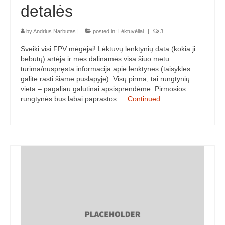
detalės
by
Andrius Narbutas
|
posted in:
Lėktuvėliai
|
3
Sveiki visi FPV mėgėjai! Lėktuvų lenktynių data (kokia ji
bebūtų) artėja ir mes dalinamės visa šiuo metu
turima/nuspręsta informacija apie lenktynes (taisykles
galite rasti šiame puslapyje). Visų pirma, tai rungtynių
vieta – pagaliau galutinai apsisprendėme. Pirmosios
rungtynės bus labai paprastos …
Continued