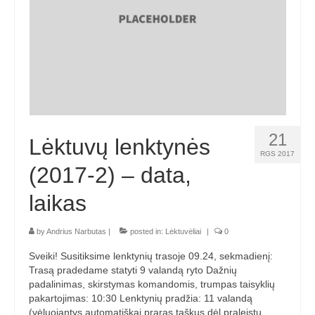
„Savaitės lyga”
Lėktuvų susitikimų taisyklės/dažnių lentelė
LT-FPV
LT-FPV Komanda
Komandos logo
21
Lėktuvų lenktynės
Nuorodos
RGS 2017
(2017-2) – data,
Draugai
laikas
Archyvas
by
Andrius Narbutas
|
posted in:
Lėktuvėliai
|
0
2016 Pirmos lenktynės
Sveiki! Susitiksime lenktynių trasoje 09.24, sekmadienį:
Taisyklės
Trasą pradedame statyti 9 valandą ryto Dažnių
padalinimas, skirstymas komandomis, trumpas taisyklių
Trasos schema
pakartojimas: 10:30 Lenktynių pradžia: 11 valandą
(vėluojantys automatiškai praras taškus dėl praleistų