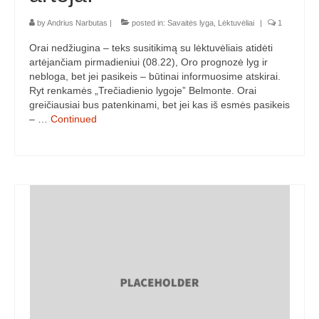
by
Andrius Narbutas
|
posted in:
Savaitės lyga
,
Lėktuvėliai
|
1
Orai nedžiugina – teks susitikimą su lėktuvėliais atidėti
artėjančiam pirmadieniui (08.22), Oro prognozė lyg ir
nebloga, bet jei pasikeis – būtinai informuosime atskirai.
Ryt renkamės „Trečiadienio lygoje” Belmonte. Orai
greičiausiai bus patenkinami, bet jei kas iš esmės pasikeis
– …
Continued