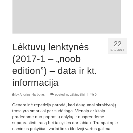
Žiemos angaras (2016-2017)
Lietuvių
English
22
Lėktuvų lenktynės
BAL 2017
(2017-1 – „noob
edition”) – data ir kt.
informacija
by
Andrius Narbutas
|
posted in:
Lėktuvėliai
|
0
Generalinė repeticija parodė, kad daugumai skraidytojų
trasa yra smarkiai per sudėtinga. Vienaip ar kitaip
pradedame nuo paprastų dalykų ir nusprendėme
supaprastinti trasą bei taisykles dar labiau. Trumpai apie
esminius pokyčius: vartai lieka tik dveji vartus galima