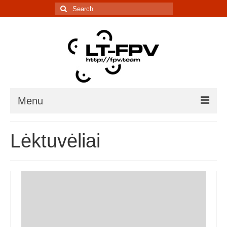
Search
for:
Menu
Įranga
Lėktuvėliai
5.8G kanalų skaičiuoklė
Laiko matavimo sistema
IR davikliai – sąrašai, informacija
Lenktynės/renginiai