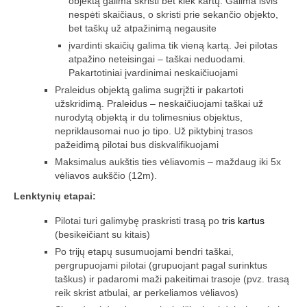
objektą galima skristi bet kiek kartų. Galima išvis
nespėti skaičiaus, o skristi prie sekančio objekto,
bet taškų už atpažinimą negausite
įvardinti skaičių galima tik vieną kartą. Jei pilotas
atpažino neteisingai – taškai neduodami.
Pakartotiniai įvardinimai neskaičiuojami
Praleidus objektą galima sugrįžti ir pakartoti
užskridimą. Praleidus – neskaičiuojami taškai už
nurodytą objektą ir du tolimesnius objektus,
nepriklausomai nuo jo tipo. Už piktybinį trasos
pažeidimą pilotai bus diskvalifikuojami
Maksimalus aukštis ties vėliavomis – maždaug iki 5x
vėliavos aukščio (12m).
Lenktynių etapai:
Pilotai turi galimybę praskristi trasą po
tris kartus
(besikeičiant su kitais)
Po trijų etapų susumuojami bendri taškai,
pergrupuojami pilotai (grupuojant pagal surinktus
taškus) ir padaromi maži pakeitimai trasoje (pvz. trasą
reik skrist atbulai, ar perkeliamos vėliavos)