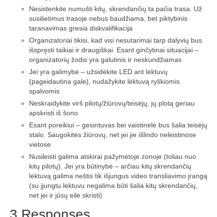
Nesistenkite numušti kitų, skrendančių ta pačia trasa. Už
susilietimus trasoje nebus baudžiama, bet piktybinis
taranavimas gresia diskvalifikacija
Organizatoriai tikisi, kad visi nesutarimai tarp dalyvių bus
išspręsti taikiai ir draugiškai. Esant ginčytinai situacijai –
organizatorių žodis yra galutinis ir neskundžiamas
Jei yra galimybė – užsidėkite LED ant lėktuvų
(pageidautina gale), nudažykite lėktuvą ryškiomis
spalvomis
Neskraidykite virš pilotų/žiūrovų/teisėjų, jų plotą geriau
apskristi iš šono
Esant poreikiui – gesintuvas bei vaistinėlė bus šalia teisėjų
stalo. Saugokitės žiūrovų, net jei jie išlindo neleistinose
vietose
Nusileisti galima atskirai pažymėtoje zonoje (toliau nuo
kitų pilotų). Jei yra būtinybė – arčiau kitų skrendančių
lėktuvą galima neštis tik išjungus video transliavimo įrangą
(su įjungtu lėktuvu negalima būti šalia kitų skrendančių,
net jei ir jūsų eilė skristi)
3 Responses