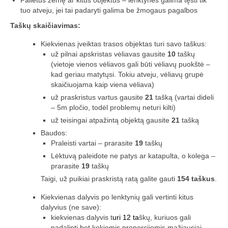
Palietus žemę ar kitus objektus – lenktynes galima tęsti tik
tuo atveju, jei tai padaryti galima be žmogaus pagalbos
Trasos schema (2016-3)
Taškų skaičiavimas:
2017 pirmos lėktuvų lenktynės
Kiekvienas įveiktas trasos objektas turi savo taškus:
už pilnai apskristas vėliavas gausite
10
taškų
Lėktuvų lenktynių taisyklės – 2017-1
(vietoje vienos vėliavos gali būti vėliavų puokštė –
kad geriau matytųsi. Tokiu atveju, vėliavų grupė
Lėktuvų trasa, vietovė (2017-1)
skaičiuojama kaip viena vėliava)
už praskristus vartus gausite
21
tašką (vartai dideli
2017-1 lėktuvų lenktynių media
– 5m pločio, todėl problemų neturi kilti)
už teisingai atpažintą objektą gausite
21
tašką
Lėktuvų lenktynės įvyko – rezultatai!
Baudos:
Praleisti vartai – prarasite
19
taškų
2017 antros lėktuvų lenktynės
Lėktuvą paleidote ne patys ar katapulta, o kolega –
Taisyklės
prarasite
19
taškų
Taigi, už puikiai praskristą ratą galite gauti
154 taškus
.
Trasa
Kiekvienas dalyvis po lenktynių gali vertinti kitus
Rezultatai
dalyvius (ne save):
kiekvienas dalyvis t
uri 12 ta
škų, kuriuos gali
2017-2 lėktuvų lenktynių media
padalinti bet kokiomis proporcijomis mažiausiai