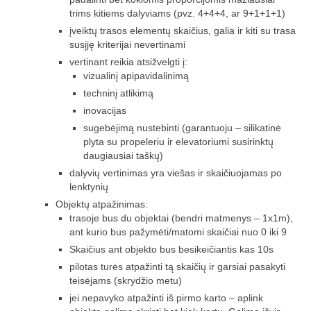
trims kitiems dalyviams (pvz. 4+4+4, ar 9+1+1+1)
Žiemos angaras (2016-2017)
įveiktų trasos elementų skaičius, galia ir kiti su trasa
susįję kriterijai nevertinami
Lietuvių
vertinant reikia atsižvelgti į:
vizualinį apipavidalinimą
English
techninį atlikimą
inovacijas
sugebėjimą nustebinti (garantuoju – silikatinė
plyta su propeleriu ir elevatoriumi susirinktų
daugiausiai taškų)
dalyvių vertinimas yra viešas ir skaičiuojamas po
lenktynių
Objektų atpažinimas:
trasoje bus du objektai (bendri matmenys – 1x1m),
ant kurio bus pažymėti/matomi skaičiai nuo 0 iki 9
Skaičius ant objekto bus besikeičiantis kas 10s
pilotas turės atpažinti tą skaičių ir garsiai pasakyti
teisėjams (skrydžio metu)
jei nepavyko atpažinti iš pirmo karto – aplink