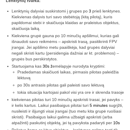
Lenktynių tvarka:
Media
Lenktynių dalyviai suskirstomi į grupes po
3
prieš lenktynes.
Rezultatai
Kiekvienas dalyvis turi savo stebėtoją (kitą pilotą), kuris
papildomai stebi ir skaičiuoja klaidas ar praleistus objektus,
2016 Antros lenktynės
skaičiuoja laiką.
Kiekviena grupė gauna po 10 minučių apšilimui, kurias gali
Taisyklės
išnaudoti savo reikmėms – apskristi trasą, pasitikrinti FPV
įrangai. Jei apšilimo metu paaiškėja, kad grupės dalyviai
Trasos schema
negali skristi kartu (persidengia dažniai ar kt. problemos) –
grupės bus perskirstytos.
Media
Startuojama kas
30s ž
emėlapyje nurodyta kryptimi:
Pradedamas skaičiuoti laikas, pirmasis pilotas paleidžia
Rezultatai
lėktuvą
po 30s antrasis pilotas gali paleisti savo lėktuvą
2016 trečios lenktynės
tokia situacija kartojasi pakol visi yra ore ir skrenda trasoje
2016-3 lenktynės/FPV susitikimas –
kiekvienas pilotas turi 10 minučių apskristi trasai, jei pavyks –
dienotvarkė, tikslai
ir kelis kartus. Laikui pasibaigus pilotai turi
5 minutes
sugrįžti,
nusileisti ir išjungti visai įrangai (tuo metu kita grupė ruošiasi
2016 trečių lenktynių media
skristi). Pasibaigus laikui galima užbaigti apskristi (arba
atpažinti) paskutinį objektą, jei tą pavyksta padaryti per
10s
Minikopterių lenktynių taisyklės (2016-3)