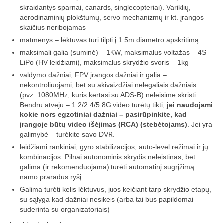
„Savaitės lyga”
skraidantys sparnai, canards, singlecopteriai). Variklių,
aerodinaminių plokštumų, servo mechanizmų ir kt. įrangos
Lėktuvų susitikimų taisyklės/dažnių lentelė
skaičius neribojamas
matmenys – lėktuvas turi tilpti į 1.5m diametro apskritimą
LT-FPV
maksimali galia (suminė) – 1KW, maksimalus voltažas – 4S
LiPo (HV leidžiami), maksimalus skrydžio svoris – 1kg
LT-FPV Komanda
valdymo dažniai, FPV įrangos dažniai ir galia –
nekontroliuojami, bet su akivaizdžiai nelegaliais dažniais
Komandos logo
(pvz. 1080MHz, kuris kertasi su ADS-B) neleisime skristi.
Bendru atveju – 1.2/2.4/5.8G video turėtų tikti,
jei naudojami
Nuorodos
kokie nors egzotiniai dažniai – pasirūpinkite, kad
įrangoje būtų video išėjimas (RCA) (stebėtojams)
. Jei yra
Draugai
galimybė – turėkite savo DVR.
leidžiami rankiniai, gyro stabilizacijos, auto-level režimai ir jų
Archyvas
kombinacijos. Pilnai autonominis skrydis neleistinas, bet
galima (ir rekomenduojama) turėti automatinį sugrįžimą
2016 Pirmos lenktynės
namo praradus ryšį
Taisyklės
Galima turėti kelis lėktuvus, juos keičiant tarp skrydžio etapų,
su sąlyga kad dažniai nesikeis (arba tai bus papildomai
suderinta su organizatoriais)
Trasos schema