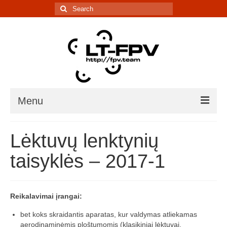
Search
for:
Menu
Įranga
Lėktuvų lenktynių
5.8G kanalų skaičiuoklė
taisyklės – 2017-1
Laiko matavimo sistema
IR davikliai – sąrašai, informacija
Reikalavimai įrangai:
Lenktynės/renginiai
bet koks skraidantis aparatas, kur valdymas atliekamas
aerodinaminėmis ploštumomis (klasikiniai lėktuvai,