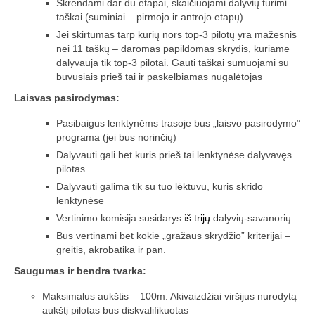
Skrendami dar du etapai, skaičiuojami dalyvių turimi
taškai (suminiai – pirmojo ir antrojo etapų)
Jei skirtumas tarp kurių nors top-3 pilotų yra mažesnis
nei 11 taškų – daromas papildomas skrydis, kuriame
dalyvauja tik top-3 pilotai. Gauti taškai sumuojami su
buvusiais prieš tai ir paskelbiamas nugalėtojas
Laisvas pasirodymas:
Pasibaigus lenktynėms trasoje bus „laisvo pasirodymo”
programa (jei bus norinčių)
Dalyvauti gali bet kuris prieš tai lenktynėse dalyvavęs
pilotas
Dalyvauti galima tik su tuo lėktuvu, kuris skrido
lenktynėse
Vertinimo komisija susidarys i
š trijų d
alyvių-savanorių
Bus vertinami bet kokie „gražaus skrydžio” kriterijai –
greitis, akrobatika ir pan.
Saugumas ir bendra tvarka:
Maksimalus aukštis – 100m. Akivaizdžiai viršijus nurodytą
aukštį pilotas bus diskvalifikuotas