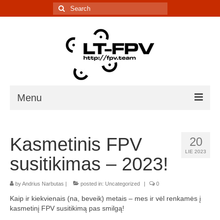
Search
for:
Menu
Įranga
Kasmetinis FPV
20
5.8G kanalų skaičiuoklė
LIE 2023
susitikimas – 2023!
Laiko matavimo sistema
by
Andrius Narbutas
IR davikliai – sąrašai, informacija
|
posted in:
Uncategorized
|
0
Kaip ir kiekvienais (na, beveik) metais – mes ir vėl renkamės į
Lenktynės/renginiai
kasmetinį FPV susitikimą pas smilgą!