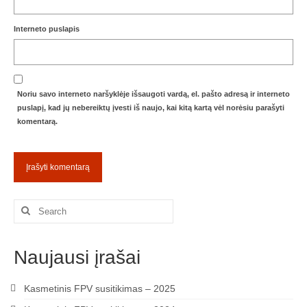
Žiemos angaras (2016-2017)
Interneto puslapis
Lietuvių
English
Noriu savo interneto naršyklėje išsaugoti vardą, el. pašto adresą ir interneto
puslapį, kad jų nebereiktų įvesti iš naujo, kai kitą kartą vėl norėsiu parašyti
komentarą.
Search
for:
Naujausi įrašai
Kasmetinis FPV susitikimas – 2025