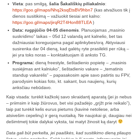
„Savaitės lyga”
Vieta
: pas smilgą,
šalia Šakališkių piliakalnio
:
https://goo.gl/maps/Nhq2ksqEtsBV9hbn7
(kas atvažiuos tik į
Lėktuvų susitikimų taisyklės/dažnių lentelė
dienos susitikimą – važiuokit tiesiai ant kalno:
https://goo.gl/maps/jirqR2T4Hon88TLEA
)
LT-FPV
Data: rugpjūčio 04-05 dienomis
. Planuojamas „masinio
suskridimo” laikas – 05d 12 valandą ant kalnelio, bet tas
LT-FPV Komanda
dažniausiai koreguojama pagal aplinkybes/orą. Aktyviausi
susirenka dar 04 dieną, kad galėtų ryte prasilėkti per rūką –
Komandos logo
jei yra toks noras – konktaktuojam iš anksto TG.
Programa:
dieną freestyle, šeštadienio popietę – „masinis
Nuorodos
susiėjimas ant kalniuko”, šeštadienio vakare – „tematinis
standup vakarėlis” – papasakosim apie savo patirtis su FPV,
Draugai
parodysim kokias foto, kt. sakant, bus naujienų, kurių
anksčiau nebūdavo.
Archyvas
Kaip visada: turėkit kažkokį savo skraidantį aparatą (jei jo nebus
– priimsim ir kaip žiūrovus, bet visi pažadėjo „grįžt prie reikalo”),
2016 Pirmos lenktynės
taip pat turėkit kelis eurus pietums (kavinė netoliese, arba
atsivešim cepelinų) ir gerą nuotaiką. Ne naujokai gi, daugiau nei
Taisyklės
dešimtmetį tokie dalykai vyksta, tai matyt žinosit ką daryt
Trasos schema
Data gali būt perkelta, jei paaiškės, kad susitikimo dieną pliaups