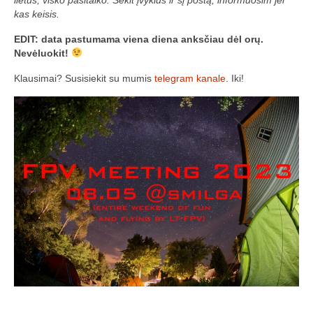
lietus, visko pasitaiko. Sekit įvykius ir šį postą, informuosim jei
Media
kas keisis.
Rezultatai
EDIT: data pastumama viena diena anksčiau dėl orų.
Nevėluokit!
2016 Antros lenktynės
Klausimai? Susisiekit su mumis
telegram kanale
. Iki!
Taisyklės
Trasos schema
Media
Rezultatai
2016 trečios lenktynės
2016-3 lenktynės/FPV susitikimas –
dienotvarkė, tikslai
2016 trečių lenktynių media
Minikopterių lenktynių taisyklės (2016-3)