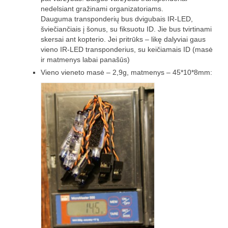
„Savaitės lyga”
nedelsiant gražinami organizatoriams.
Dauguma transponderių bus dvigubais IR-LED,
Lėktuvų susitikimų taisyklės/dažnių lentelė
šviečiančiais į šonus, su fiksuotu ID. Jie bus tvirtinami
skersai ant kopterio. Jei pritrūks – likę dalyviai gaus
LT-FPV
vieno IR-LED transponderius, su keičiamais ID (masė
ir matmenys labai panašūs)
LT-FPV Komanda
Vieno vieneto masė – 2,9g, matmenys – 45*10*8mm:
Komandos logo
Nuorodos
Draugai
Archyvas
2016 Pirmos lenktynės
Taisyklės
Trasos schema