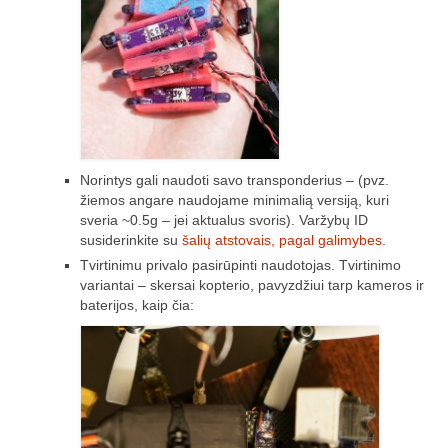
Trasos schema (2016-3)
2017 pirmos lėktuvų lenktynės
Lėktuvų lenktynių taisyklės – 2017-1
Lėktuvų trasa, vietovė (2017-1)
Norintys gali naudoti savo transponderius – (pvz.
žiemos angare naudojame minimalią versiją, kuri
2017-1 lėktuvų lenktynių media
sveria ~0.5g – jei aktualus svoris). Varžybų ID
susiderinkite su
šalių atstovais, pagal galimybes
.
Lėktuvų lenktynės įvyko – rezultatai!
Tvirtinimu privalo pasirūpinti naudotojas. Tvirtinimo
2017 antros lėktuvų lenktynės
variantai – skersai kopterio, pavyzdžiui tarp kameros ir
baterijos, kaip čia:
Taisyklės
Trasa
Rezultatai
2017-2 lėktuvų lenktynių media