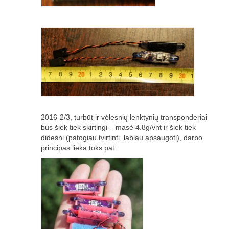
Media
Rezultatai
2016 Antros lenktynės
Taisyklės
Trasos schema
Media
2016-2/3, turbūt ir vėlesnių lenktynių transponderiai
bus šiek tiek skirtingi – masė 4.8g/vnt ir šiek tiek
Rezultatai
didesni (patogiau tvirtinti, labiau apsaugoti), darbo
principas lieka toks pat:
2016 trečios lenktynės
2016-3 lenktynės/FPV susitikimas –
dienotvarkė, tikslai
2016 trečių lenktynių media
Minikopterių lenktynių taisyklės (2016-3)