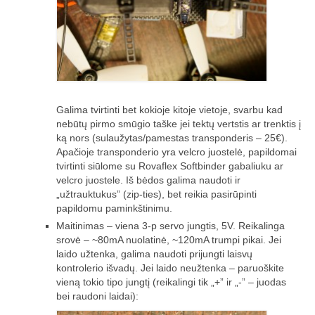
Žiemos angaras (2016-2017)
Lietuvių
English
Galima tvirtinti bet kokioje kitoje vietoje, svarbu kad
nebūtų pirmo smūgio taške jei tektų vertstis ar trenktis į
ką nors (sulaužytas/pamestas transponderis – 25€).
Apačioje transponderio yra velcro juostelė, papildomai
tvirtinti siūlome su Rovaflex Softbinder gabaliuku ar
velcro juostele. Iš bėdos galima naudoti ir
„užtrauktukus” (zip-ties), bet reikia pasirūpinti
papildomu paminkštinimu.
Maitinimas – viena 3-p servo jungtis, 5V. Reikalinga
srovė – ~80mA nuolatinė, ~120mA trumpi pikai. Jei
laido užtenka, galima naudoti prijungti laisvų
kontrolerio išvadų. Jei laido neužtenka – paruoškite
vieną tokio tipo jungtį (reikalingi tik „+” ir „-” – juodas
bei raudoni laidai):