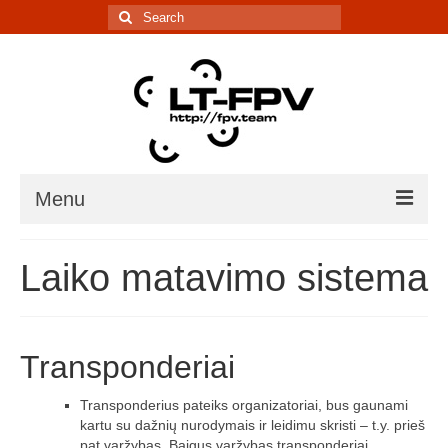
Search
for:
Menu
Įranga
Laiko matavimo sistema
5.8G kanalų skaičiuoklė
Laiko matavimo sistema
Transponderiai
IR davikliai – sąrašai, informacija
Transponderius pateiks organizatoriai, bus gaunami
Lenktynės/renginiai
kartu su dažnių nurodymais ir leidimu skristi – t.y. prieš
pat varžybas. Baigus varžybas transponderiai