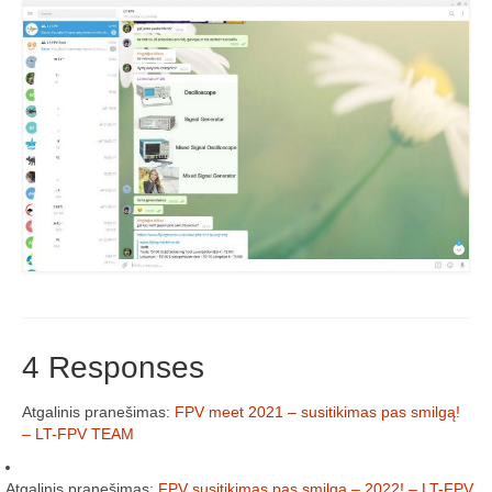
Media
Rezultatai
2016 Antros lenktynės
Taisyklės
Trasos schema
Media
Rezultatai
2016 trečios lenktynės
4 Responses
2016-3 lenktynės/FPV susitikimas –
dienotvarkė, tikslai
Atgalinis pranešimas:
FPV meet 2021 – susitikimas pas smilgą!
– LT-FPV TEAM
2016 trečių lenktynių media
Minikopterių lenktynių taisyklės (2016-3)
Atgalinis pranešimas:
FPV susitikimas pas smilgą – 2022! – LT-FPV