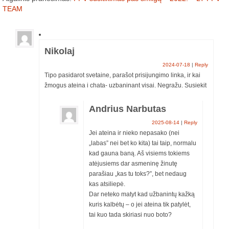
TEAM
Trasos schema (2016-3)
2017 pirmos lėktuvų lenktynės
Nikolaj
Lėktuvų lenktynių taisyklės – 2017-1
2024-07-18
|
Reply
Tipo pasidarot svetaine, parašot prisijungimo linka, ir kai
Lėktuvų trasa, vietovė (2017-1)
žmogus ateina i chata- uzbaninant visai. Negražu. Susiekit
2017-1 lėktuvų lenktynių media
Andrius Narbutas
Lėktuvų lenktynės įvyko – rezultatai!
2025-08-14
|
Reply
Jei ateina ir nieko nepasako (nei
„labas” nei bet ko kita) tai taip, normalu
2017 antros lėktuvų lenktynės
kad gauna baną. Aš visiems tokiems
atėjusiems dar asmeninę žinutę
Taisyklės
parašiau „kas tu toks?”, bet nedaug
kas atsiliepė.
Trasa
Dar neteko matyt kad užbanintų kažką
kuris kalbėtų – o jei ateina tik patylėt,
Rezultatai
tai kuo tada skiriasi nuo boto?
2017-2 lėktuvų lenktynių media