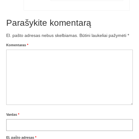
Žiemos angaras (2016-2017)
Parašykite komentarą
Lietuvių
El. pašto adresas nebus skelbiamas.
Būtini laukeliai pažymėti
*
English
Komentaras
*
Vardas
*
El. pašto adresas
*