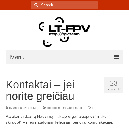
Search
for:
Menu
Įranga
Kontaktai – jei
23
5.8G kanalų skaičiuoklė
GEG 2017
norite greičiau
Laiko matavimo sistema
by
Andrius Narbutas
IR davikliai – sąrašai, informacija
|
posted in:
Uncategorized
|
4
Atsakant į dažną klausimą – „kaip organizuojatės” ir „kur
Lenktynės/renginiai
skraidot” – mes naudojam Telegram bendrai komunikacijai: