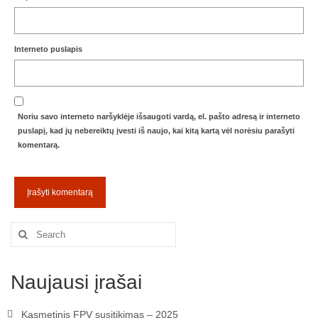
Interneto puslapis
Noriu savo interneto naršyklėje išsaugoti vardą, el. pašto adresą ir interneto
puslapį, kad jų nebereiktų įvesti iš naujo, kai kitą kartą vėl norėsiu parašyti
komentarą.
Search
for:
Naujausi įrašai
Kasmetinis FPV susitikimas – 2025