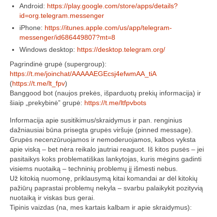
„Savaitės lyga”
Android:
https://play.google.com/store/apps/details?
id=org.telegram.messenger
Lėktuvų susitikimų taisyklės/dažnių lentelė
iPhone:
https://itunes.apple.com/us/app/telegram-
messenger/id686449807?mt=8
LT-FPV
Windows desktop:
https://desktop.telegram.org/
Pagrindinė grupė (supergroup):
LT-FPV Komanda
https://t.me/joinchat/AAAAAEGEcsj4efwmAA_tiA
(
https://t.me/lt_fpv
)
Komandos logo
Banggood bot (naujos prekės, išparduotų prekių informacija) ir
šiaip „prekybinė” grupė:
https://t.me/ltfpvbots
Nuorodos
Informacija apie susitikimus/skraidymus ir pan. renginius
Draugai
dažniausiai būna prisegta grupės viršuje (pinned message).
Grupės necenzūruojamos ir nemoderuojamos, kalbos vyksta
Archyvas
apie viską – bet nėra reikalo jautriai reaguot. Iš kitos pusės – jei
pasitaikys koks problematiškas lankytojas, kuris mėgins gadinti
2016 Pirmos lenktynės
visiems nuotaiką – techninių problemų jį išmesti nebus.
Už kitokią nuomonę, priklausymą kitai komandai ar dėl kitokių
Taisyklės
pažiūrų paprastai problemų nekyla – svarbu palaikykit pozityvią
nuotaiką ir viskas bus gerai.
Trasos schema
Tipinis vaizdas (na, mes kartais kalbam ir apie skraidymus):