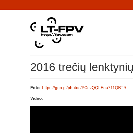
2016 trečių lenktyni
Foto
:
https://goo.gl/photos/PCezQQLEou711QBT9
Video
: