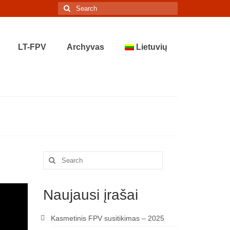
Search
for:
LT-FPV
Archyvas
Lietuvių
Search
for:
Naujausi įrašai
Kasmetinis FPV susitikimas – 2025