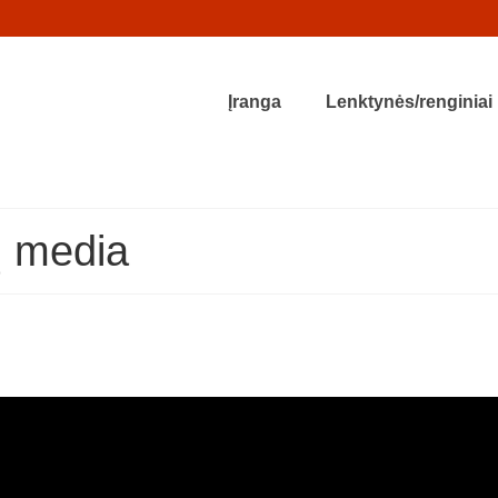
Įranga
Lenktynės/renginiai
ų media