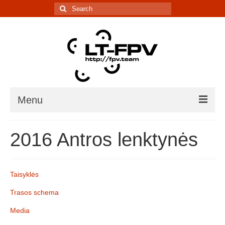
Search
for:
Menu
Įranga
2016 Antros lenktynės
5.8G kanalų skaičiuoklė
Laiko matavimo sistema
Taisyklės
IR davikliai – sąrašai, informacija
Trasos schema
Lenktynės/renginiai
Media