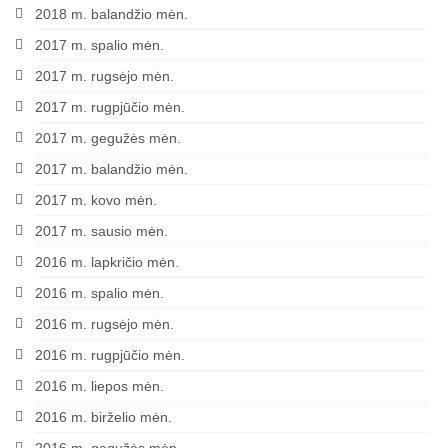
2018 m. balandžio mėn.
Trasos schema (2016-3)
2017 m. spalio mėn.
2017 m. rugsėjo mėn.
2017 pirmos lėktuvų lenktynės
2017 m. rugpjūčio mėn.
Lėktuvų lenktynių taisyklės – 2017-1
2017 m. gegužės mėn.
Lėktuvų trasa, vietovė (2017-1)
2017 m. balandžio mėn.
2017 m. kovo mėn.
2017-1 lėktuvų lenktynių media
2017 m. sausio mėn.
Lėktuvų lenktynės įvyko – rezultatai!
2016 m. lapkričio mėn.
2017 antros lėktuvų lenktynės
2016 m. spalio mėn.
Taisyklės
2016 m. rugsėjo mėn.
2016 m. rugpjūčio mėn.
Trasa
2016 m. liepos mėn.
Rezultatai
2016 m. birželio mėn.
2017-2 lėktuvų lenktynių media