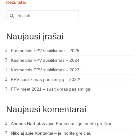
Rezultatai
„Savaitės lyga”
Search
Lėktuvų susitikimų taisyklės/dažnių lentelė
for:
LT-FPV
Naujausi įrašai
LT-FPV Komanda
Kasmetinis FPV susitikimas – 2025
Komandos logo
Kasmetinis FPV susitikimas – 2024
Nuorodos
Kasmetinis FPV susitikimas – 2023!
FPV susitikimas pas smilgą – 2022!
Draugai
FPV meet 2021 – susitikimas pas smilgą!
Archyvas
2016 Pirmos lenktynės
Naujausi komentarai
Taisyklės
Andrius Narbutas
apie
Kontaktai – jei norite greičiau
Trasos schema
Nikolaj
apie
Kontaktai – jei norite greičiau