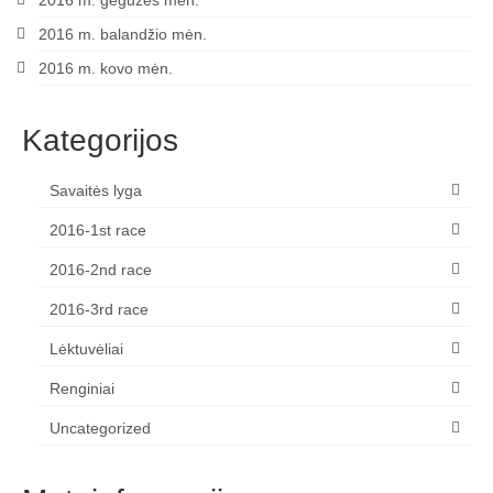
2016 m. gegužės mėn.
2016 m. balandžio mėn.
Žiemos angaras (2016-2017)
2016 m. kovo mėn.
Lietuvių
Kategorijos
English
Savaitės lyga
2016-1st race
2016-2nd race
2016-3rd race
Lėktuvėliai
Renginiai
Uncategorized