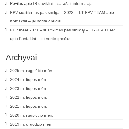
Povilas
apie
IR davikliai – sąrašai, informacija
Media
FPV susitikimas pas smilgą – 2022! – LT-FPV TEAM
apie
Rezultatai
Kontaktai – jei norite greičiau
2016 Antros lenktynės
FPV meet 2021 – susitikimas pas smilgą! – LT-FPV TEAM
apie
Kontaktai – jei norite greičiau
Taisyklės
Trasos schema
Archyvai
Media
2025 m. rugpjūčio mėn.
Rezultatai
2024 m. liepos mėn.
2016 trečios lenktynės
2023 m. liepos mėn.
2022 m. liepos mėn.
2016-3 lenktynės/FPV susitikimas –
dienotvarkė, tikslai
2021 m. liepos mėn.
2020 m. rugpjūčio mėn.
2016 trečių lenktynių media
2019 m. gruodžio mėn.
Minikopterių lenktynių taisyklės (2016-3)