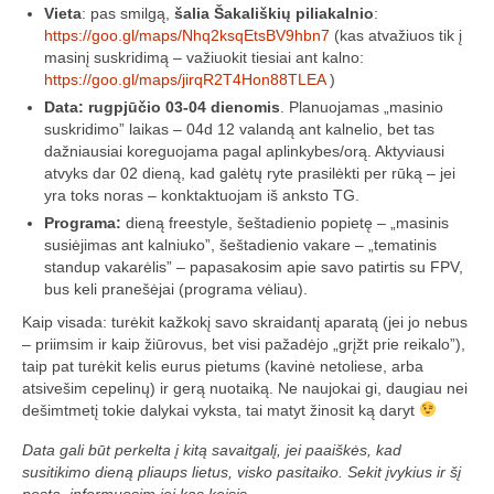
„Savaitės lyga”
Vieta
: pas smilgą,
šalia Šakališkių piliakalnio
:
https://goo.gl/maps/Nhq2ksqEtsBV9hbn7
(kas atvažiuos tik į
Lėktuvų susitikimų taisyklės/dažnių lentelė
masinį suskridimą – važiuokit tiesiai ant kalno:
https://goo.gl/maps/jirqR2T4Hon88TLEA
)
LT-FPV
Data: rugpjūčio 03-04 dienomis
. Planuojamas „masinio
suskridimo” laikas – 04d 12 valandą ant kalnelio, bet tas
LT-FPV Komanda
dažniausiai koreguojama pagal aplinkybes/orą. Aktyviausi
atvyks dar 02 dieną, kad galėtų ryte prasilėkti per rūką – jei
Komandos logo
yra toks noras – konktaktuojam iš anksto TG.
Programa:
dieną freestyle, šeštadienio popietę – „masinis
Nuorodos
susiėjimas ant kalniuko”, šeštadienio vakare – „tematinis
standup vakarėlis” – papasakosim apie savo patirtis su FPV,
Draugai
bus keli pranešėjai (programa vėliau).
Kaip visada: turėkit kažkokį savo skraidantį aparatą (jei jo nebus
Archyvas
– priimsim ir kaip žiūrovus, bet visi pažadėjo „grįžt prie reikalo”),
taip pat turėkit kelis eurus pietums (kavinė netoliese, arba
2016 Pirmos lenktynės
atsivešim cepelinų) ir gerą nuotaiką. Ne naujokai gi, daugiau nei
dešimtmetį tokie dalykai vyksta, tai matyt žinosit ką daryt
Taisyklės
Data gali būt perkelta į kitą savaitgalį, jei paaiškės, kad
Trasos schema
susitikimo dieną pliaups lietus, visko pasitaiko. Sekit įvykius ir šį