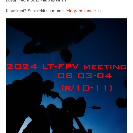
postą, informuosim jei kas keisis.
Media
Klausimai? Susisiekit su mumis
telegram kanale
. Iki!
Rezultatai
2016 Antros lenktynės
Taisyklės
Trasos schema
Media
Rezultatai
2016 trečios lenktynės
2016-3 lenktynės/FPV susitikimas –
dienotvarkė, tikslai
2016 trečių lenktynių media
Minikopterių lenktynių taisyklės (2016-3)