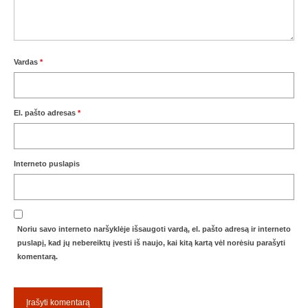
Žiemos angaras (2016-2017)
Lietuvių
Vardas
*
English
El. pašto adresas
*
Interneto puslapis
Noriu savo interneto naršyklėje išsaugoti vardą, el. pašto adresą ir interneto
puslapį, kad jų nebereiktų įvesti iš naujo, kai kitą kartą vėl norėsiu parašyti
komentarą.