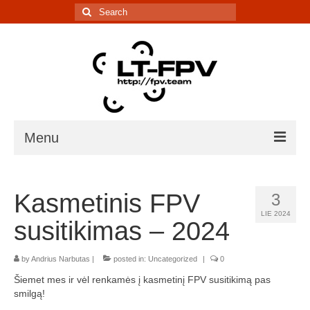
Search
for:
Menu
Įranga
Kasmetinis FPV
3
5.8G kanalų skaičiuoklė
LIE 2024
susitikimas – 2024
Laiko matavimo sistema
by
Andrius Narbutas
IR davikliai – sąrašai, informacija
|
posted in:
Uncategorized
|
0
Šiemet mes ir vėl renkamės į kasmetinį FPV susitikimą pas
Lenktynės/renginiai
smilgą!