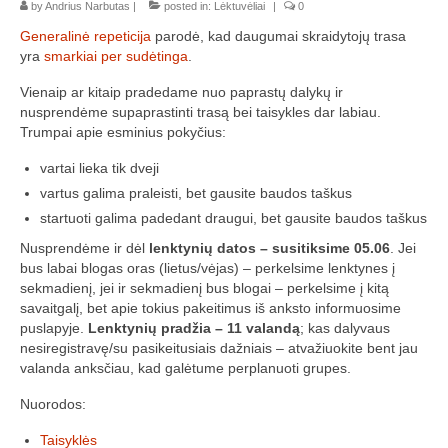
by
Andrius Narbutas
|
posted in:
Lėktuvėliai
|
0
„Savaitės lyga”
Generalinė repeticija
parodė, kad daugumai skraidytojų trasa
Lėktuvų susitikimų taisyklės/dažnių lentelė
yra
smarkiai per sudėtinga
.
Vienaip ar kitaip pradedame nuo paprastų dalykų ir
LT-FPV
nusprendėme supaprastinti trasą bei taisykles dar labiau.
Trumpai apie esminius pokyčius:
LT-FPV Komanda
vartai lieka tik dveji
Komandos logo
vartus galima praleisti, bet gausite baudos taškus
Nuorodos
startuoti galima padedant draugui, bet gausite baudos taškus
Nusprendėme ir dėl
lenktynių datos – susitiksime 05.06
. Jei
Draugai
bus labai blogas oras (lietus/vėjas) – perkelsime lenktynes į
sekmadienį, jei ir sekmadienį bus blogai – perkelsime į kitą
Archyvas
savaitgalį, bet apie tokius pakeitimus iš anksto informuosime
puslapyje.
Lenktynių pradžia – 11 valandą
; kas dalyvaus
2016 Pirmos lenktynės
nesiregistravę/su pasikeitusiais dažniais – atvažiuokite bent jau
valanda anksčiau, kad galėtume perplanuoti grupes.
Taisyklės
Nuorodos:
Trasos schema
Taisyklės