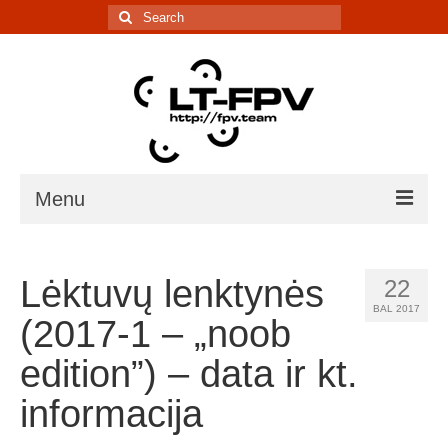
Search
for:
Menu
Įranga
Lėktuvų lenktynės
22
5.8G kanalų skaičiuoklė
BAL 2017
(2017-1 – „noob
Laiko matavimo sistema
edition”) – data ir kt.
IR davikliai – sąrašai, informacija
informacija
Lenktynės/renginiai