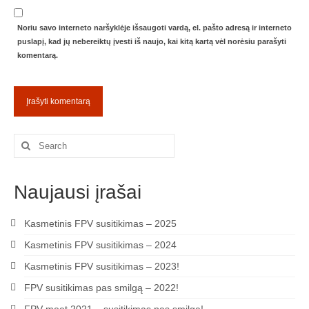
Žiemos angaras (2016-2017)
Noriu savo interneto naršyklėje išsaugoti vardą, el. pašto adresą ir interneto
puslapį, kad jų nebereiktų įvesti iš naujo, kai kitą kartą vėl norėsiu parašyti
Lietuvių
komentarą.
English
Search
for:
Naujausi įrašai
Kasmetinis FPV susitikimas – 2025
Kasmetinis FPV susitikimas – 2024
Kasmetinis FPV susitikimas – 2023!
FPV susitikimas pas smilgą – 2022!