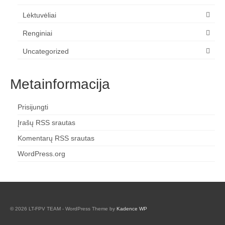
Lėktuvėliai
Renginiai
Uncategorized
Metainformacija
Prisijungti
Įrašų RSS srautas
Komentarų RSS srautas
WordPress.org
© 2026 LT-FPV TEAM - WordPress Theme by
Kadence WP