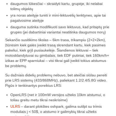
Media
daugumos lūkesčiai – skraidyti kartu, grupėje, iki nelabai
tolimų objektų
Rezultatai
yra noras ateityje turėti ir mini-lėktuvėlių lenktynes, apie tai
pagalvosime ateityje
2016 Antros lenktynės
dauguma sutinka modifikuoti savo lėktuvus, kad pritaptų prie
grupės (jei dabartiniai variantai neatitinka daugumos norų)
Taisyklės
Sekančio susitikimo tikslas – 6km trasa, trikampiu (2+2+2km),
žiūrėsim kiek galės įveikti trasą skrendant kartu, kiek pasimes
Trasos schema
pakeliui, kiek grįš pusiaukelėje. Šiandienos lėktuvai – tiek
motosklandytuvai su gimbalais, tiek EDF putiniai, tiek 160km/h+
Media
izikas ar EPP sparniukai – visi tikrai gali įveikti tokius atstumus
be problemų.
Rezultatai
Su dažniais didelių problemų nebuvo, bet ateičiai siūlau pereiti
2016 trečios lenktynės
prie LRS sistemų (433/868MHz), paliekant 1.2/2.4/5.8G video.
Pigūs ir tenkinantys poreikius LRS:
2016-3 lenktynės/FPV susitikimas –
dienotvarkė, tikslai
OpenLRS (net ir 100mW versijos užteks 10km atstumui, o
toliau greitu metu tikrai neskrisime)
2016 trečių lenktynių media
ULRS
– darant plokštes oshpark, galima sutilpt su trimis
moduliais į < 50$, o atstumo ir galimybių tikrai užteks
Minikopterių lenktynių taisyklės (2016-3)