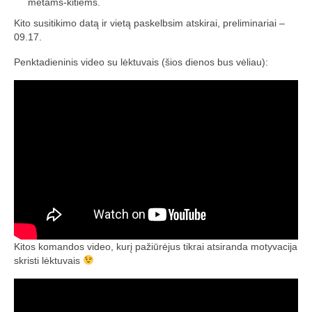
metams-kitiems.
Kito susitikimo datą ir vietą paskelbsim atskirai, preliminariai –
Trasos schema (2016-3)
09.17.
2017 pirmos lėktuvų lenktynės
Penktadieninis video su lėktuvais (šios dienos bus vėliau):
Lėktuvų lenktynių taisyklės – 2017-1
Lėktuvų trasa, vietovė (2017-1)
2017-1 lėktuvų lenktynių media
Lėktuvų lenktynės įvyko – rezultatai!
2017 antros lėktuvų lenktynės
Taisyklės
Kitos komandos video, kurį pažiūrėjus tikrai atsiranda motyvacija
Trasa
skristi lėktuvais
Rezultatai
2017-2 lėktuvų lenktynių media