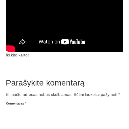
Žiemos angaras (2016-2017)
Lietuvių
English
Iki kito karto!
Parašykite komentarą
El. pašto adresas nebus skelbiamas.
Būtini laukeliai pažymėti
*
Komentaras
*