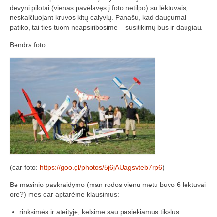
„Savaitės lyga”
devyni pilotai (vienas pavėlavęs į foto netilpo) su lėktuvais,
neskaičiuojant krūvos kitų dalyvių. Panašu, kad daugumai
Lėktuvų susitikimų taisyklės/dažnių lentelė
patiko, tai ties tuom neapsiribosime – susitikimų bus ir daugiau.
Bendra foto:
LT-FPV
LT-FPV Komanda
Komandos logo
Nuorodos
Draugai
Archyvas
2016 Pirmos lenktynės
(dar foto:
https://goo.gl/photos/5j6jAUagsvteb7rp6
)
Taisyklės
Be masinio paskraidymo (man rodos vienu metu buvo 6 lėktuvai
ore?) mes dar aptarėme klausimus:
Trasos schema
rinksimės ir ateityje, kelsime sau pasiekiamus tikslus