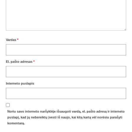
Vardas
*
El. pašto adresas
*
Interneto puslapis
Noriu savo interneto naršyklėje išsaugoti vardą, el. pašto adresą ir interneto
puslapį, kad jų nebereiktų įvesti iš naujo, kai kitą kartą vėl norėsiu parašyti
komentarą.