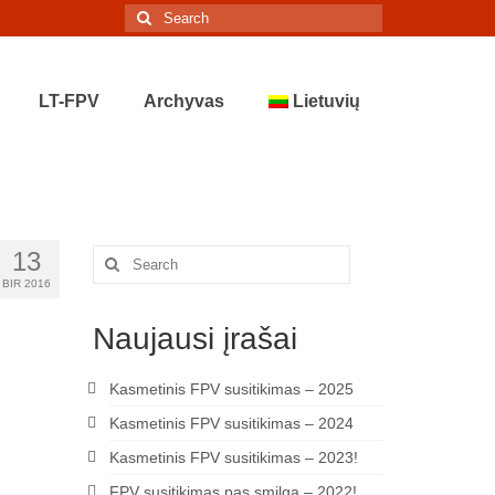
Search
for:
LT-FPV
Archyvas
Lietuvių
13
Search
for:
BIR 2016
Naujausi įrašai
Kasmetinis FPV susitikimas – 2025
Kasmetinis FPV susitikimas – 2024
Kasmetinis FPV susitikimas – 2023!
FPV susitikimas pas smilgą – 2022!