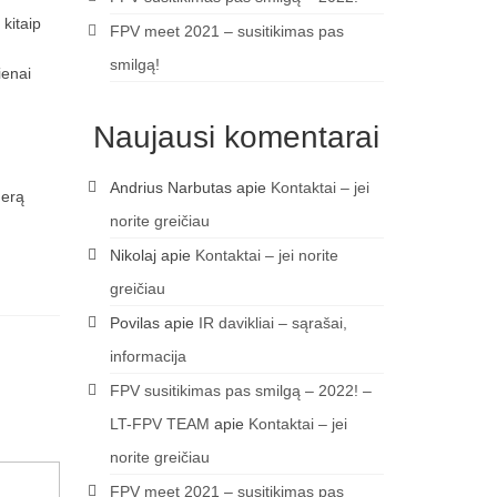
 kitaip
FPV meet 2021 – susitikimas pas
smilgą!
ienai
Naujausi komentarai
Andrius Narbutas
apie
Kontaktai – jei
gerą
norite greičiau
Nikolaj
apie
Kontaktai – jei norite
greičiau
Povilas
apie
IR davikliai – sąrašai,
informacija
FPV susitikimas pas smilgą – 2022! –
LT-FPV TEAM
apie
Kontaktai – jei
norite greičiau
FPV meet 2021 – susitikimas pas