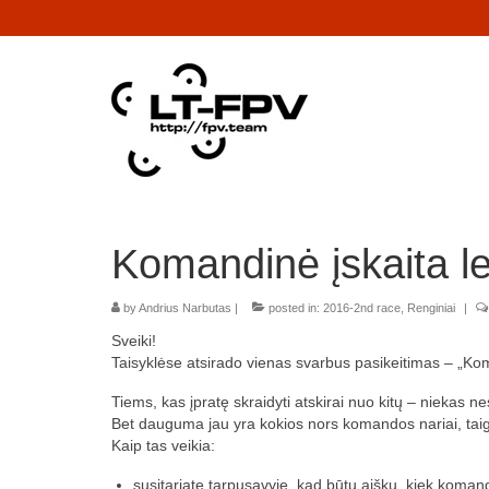
Komandinė įskaita l
by
Andrius Narbutas
|
posted in:
2016-2nd race
,
Renginiai
|
Sveiki!
Taisyklėse atsirado vienas svarbus pasikeitimas – „Kom
Tiems, kas įpratę skraidyti atskirai nuo kitų – niekas ne
Bet dauguma jau yra kokios nors komandos nariai, taigi
Kaip tas veikia:
susitariate tarpusavyje, kad būtų aišku, kiek koman