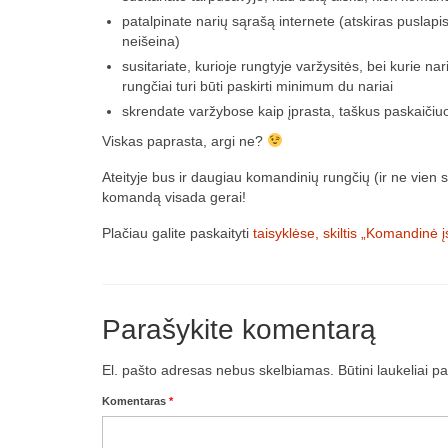
patalpinate narių sąrašą internete (atskiras puslapis
neišeina)
susitariate, kurioje rungtyje varžysitės, bei kurie na
rungčiai turi būti paskirti minimum du nariai
skrendate varžybose kaip įprasta, taškus paskaiči
Viskas paprasta, argi ne?
Ateityje bus ir daugiau komandinių rungčių (ir ne vien 
komandą visada gerai!
Plačiau galite paskaityti
taisyklėse, skiltis „Komandinė į
Parašykite komentarą
El. pašto adresas nebus skelbiamas.
Būtini laukeliai 
Komentaras
*