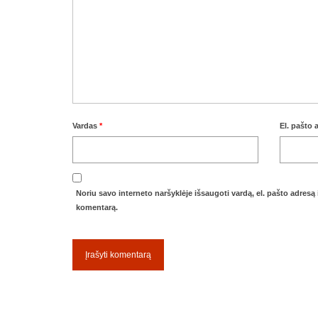
Vardas
*
El. pašto
Noriu savo interneto naršyklėje išsaugoti vardą, el. pašto adresą ir
komentarą.