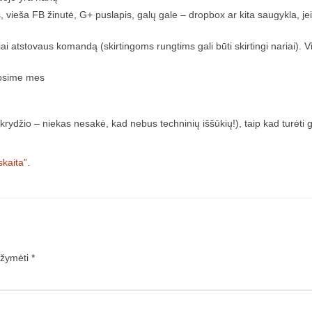
, vieša FB žinutė, G+ puslapis, galų gale – dropbox ar kita saugykla, jei
riai atstovaus komandą (skirtingoms rungtims gali būti skirtingi nariai). V
uosime mes
skrydžio – niekas nesakė, kad nebus techninių iššūkių!), taip kad turėti 
skaita”.
pažymėti
*