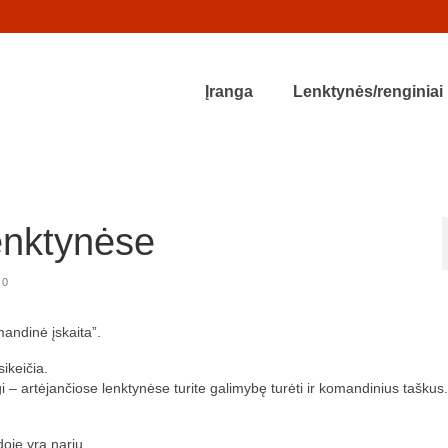
Įranga
Lenktynės/renginiai
enktynėse
0
andinė įskaita”.
sikeičia.
 – artėjančiose lenktynėse turite galimybę turėti ir komandinius taškus.
doje yra narių