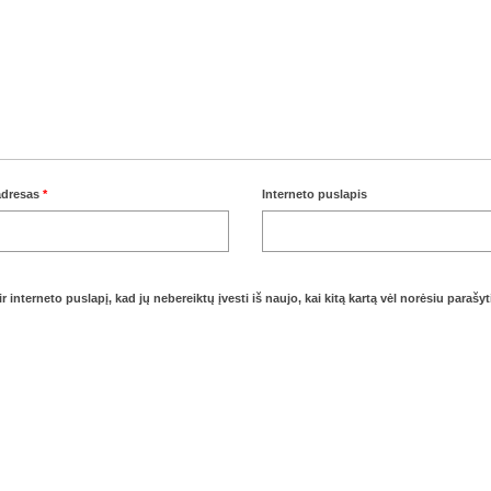
 adresas
*
Interneto puslapis
 interneto puslapį, kad jų nebereiktų įvesti iš naujo, kai kitą kartą vėl norėsiu parašyt