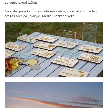
sekantis pagal taškus.
Media
Na ir dar pora kadrų iš susitikimo vietos, visos kito foto/video
Rezultatai
atsiras archyve, skiltyje „Media” kažkada vėliau.
2016 Antros lenktynės
Taisyklės
Trasos schema
Media
Rezultatai
2016 trečios lenktynės
2016-3 lenktynės/FPV susitikimas –
dienotvarkė, tikslai
2016 trečių lenktynių media
Minikopterių lenktynių taisyklės (2016-3)