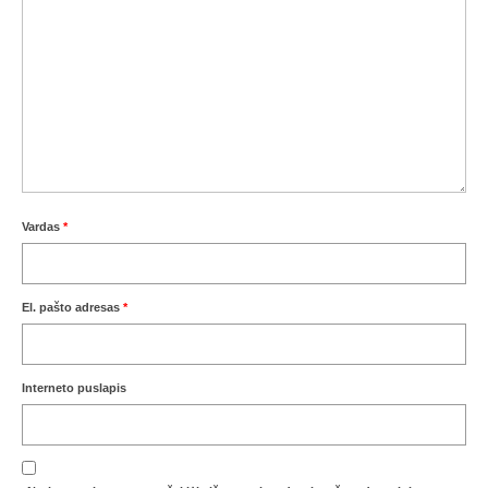
Žiemos angaras (2016-2017)
Lietuvių
English
Vardas
*
El. pašto adresas
*
Interneto puslapis