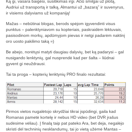
Ką gi, vasara baigėsi, susitikimas irgi. Ačiū smilgai už plotą,
„Savaitės lyga”
Audriui už transportą ir talką, Almantui už „bazarą” ir suvenyrus,
ir visiems dalyviams už kompaniją!
Lėktuvų susitikimų taisyklės/dažnių lentelė
Mažas – nebūtinai blogas, berods spėjom igyvendinti visus
LT-FPV
punktus – palenktyniavom su kopteriais, paskraidėm lėktuvais,
pasisodinom morkų, apdūmyjom pievas ir netgi padarėm naktinį
LT-FPV Komanda
oro uosto pakilimo taką =)
Komandos logo
Be abejo, norėtųsi matyti daugiau dalyvių, bet ką padarysi – gal
nusigando lenktynių, gal nusprendė kad per šalta – liūdnai
Nuorodos
gyvent gi neuždrausi.
Tai ta proga – kopterių lenktynių PRO finalo rezultatai:
Draugai
Archyvas
2016 Pirmos lenktynės
Pirmos vietos nugalėtojo skrydžiai tikrai įspūdingi, gaila kad
Taisyklės
Romanas pametė kortelę ir nebus HD video (bet DVR įrašus
sudėsime vėliau). Į finalą taip pat pateko Ara, bet deja, negalėjo
Trasos schema
skristi dėl techninių nesklandumų, tai jo vietą užėmė Mantas –