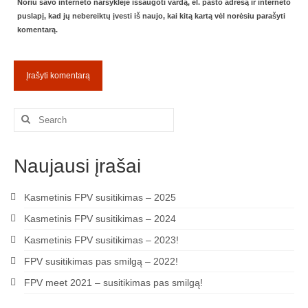
Noriu savo interneto naršyklėje išsaugoti vardą, el. pašto adresą ir interneto
puslapį, kad jų nebereiktų įvesti iš naujo, kai kitą kartą vėl norėsiu parašyti
komentarą.
Search
for:
Naujausi įrašai
Kasmetinis FPV susitikimas – 2025
Kasmetinis FPV susitikimas – 2024
Kasmetinis FPV susitikimas – 2023!
FPV susitikimas pas smilgą – 2022!
FPV meet 2021 – susitikimas pas smilgą!