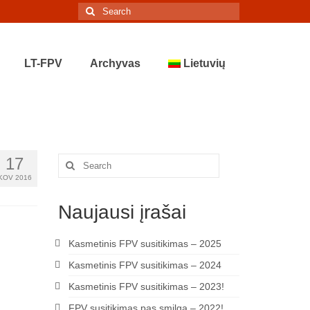
Search
for:
LT-FPV
Archyvas
Lietuvių
17
Search
for:
KOV 2016
Naujausi įrašai
Kasmetinis FPV susitikimas – 2025
Kasmetinis FPV susitikimas – 2024
Kasmetinis FPV susitikimas – 2023!
FPV susitikimas pas smilgą – 2022!