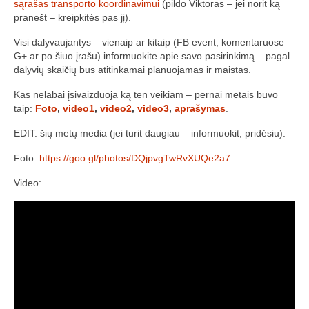
sąrašas transporto koordinavimui
(pildo Viktoras – jei norit ką
pranešt – kreipkitės pas jį).
Žiemos angaras (2016-2017)
Visi dalyvaujantys – vienaip ar kitaip (FB event, komentaruose
Lietuvių
G+ ar po šiuo įrašu) informuokite apie savo pasirinkimą – pagal
dalyvių skaičių bus atitinkamai planuojamas ir maistas.
English
Kas nelabai įsivaizduoja ką ten veikiam – pernai metais buvo
taip:
Foto
,
video1
,
video2
,
video3
,
aprašymas
.
EDIT: šių metų media (jei turit daugiau – informuokit, pridėsiu):
Foto:
https://goo.gl/photos/DQjpvgTwRvXUQe2a7
Video: