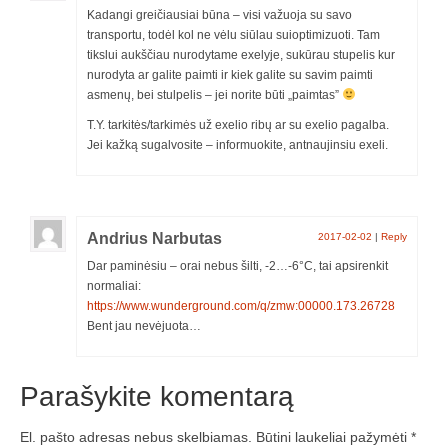
Kadangi greičiausiai būna – visi važuoja su savo
transportu, todėl kol ne vėlu siūlau suioptimizuoti. Tam
tikslui aukščiau nurodytame exelyje, sukūrau stupelis kur
nurodyta ar galite paimti ir kiek galite su savim paimti
asmenų, bei stulpelis – jei norite būti „paimtas”
T.Y. tarkitės/tarkimės už exelio ribų ar su exelio pagalba.
Jei kažką sugalvosite – informuokite, antnaujinsiu exeli.
Andrius Narbutas
2017-02-02
|
Reply
Dar paminėsiu – orai nebus šilti, -2…-6°C, tai apsirenkit
normaliai:
https://www.wunderground.com/q/zmw:00000.173.26728
Bent jau nevėjuota…
Parašykite komentarą
El. pašto adresas nebus skelbiamas.
Būtini laukeliai pažymėti
*