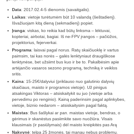
„Savaitės lyga”
Data
: 2017.02.4-5 dienomis (savaitgalis).
Lėktuvų susitikimų taisyklės/dažnių lentelė
Laikas
: vietoje turėtumėm būt 10 valandą (šeštadienį).
Išvažiuojam kitą dieną (sekmadienį) popiet.
LT-FPV
Įranga
: viskas, ko reikia kad būtų linksma – lėktuvai,
kopteriai, airbotai, bagiai. Iš ne-FPV įrangos – pačiūžos,
LT-FPV Komanda
projektorius, fejerverkai.
Programa
: laisvai pagal norus. Ratų skaičiuoklę ir vartus
Komandos logo
paimsim, tai kas norės – galės lenktyniaut draugiškose
lenktynėse, bet užsiimt bus kuo ir be to. Pakalbėsim apie
Nuorodos
artėjančio vasaros sezono programą, techniką ir veiklos
sritis.
Draugai
Kaina
: 15-25€/dalyviui (priklauso nuo galutinio dalyvių
skaičiaus, maisto ir programos vietoje). Už pinigus
Archyvas
atsakingas Viktoras – atsiskaitykit su juo (vietoje arba
pervedimu po renginio). Kainą paderinsim pagal aplinkybes,
2016 Pirmos lenktynės
vietoje, biznio nedarom – atsiskaitysim pagal faktą.
Maistas
: Bus šašlykai ar pan. maistas vietoje, bendras, o
Taisyklės
gėrimus ir skanėstus pasiimkite savo nuožiūra. Visais
klausimais (ir pasiūlymais) dėl maisto kreipkitės pas Arą
Trasos schema
Nakvynė
: telpa 25 žmonės, tai manau nebus problemų.