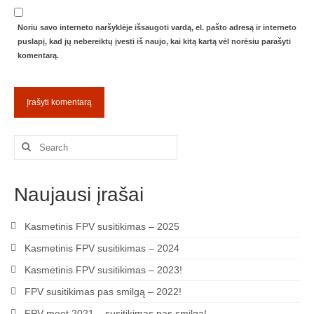
Noriu savo interneto naršyklėje išsaugoti vardą, el. pašto adresą ir interneto
puslapį, kad jų nebereiktų įvesti iš naujo, kai kitą kartą vėl norėsiu parašyti
komentarą.
Search
for:
Naujausi įrašai
Kasmetinis FPV susitikimas – 2025
Kasmetinis FPV susitikimas – 2024
Kasmetinis FPV susitikimas – 2023!
FPV susitikimas pas smilgą – 2022!
FPV meet 2021 – susitikimas pas smilgą!