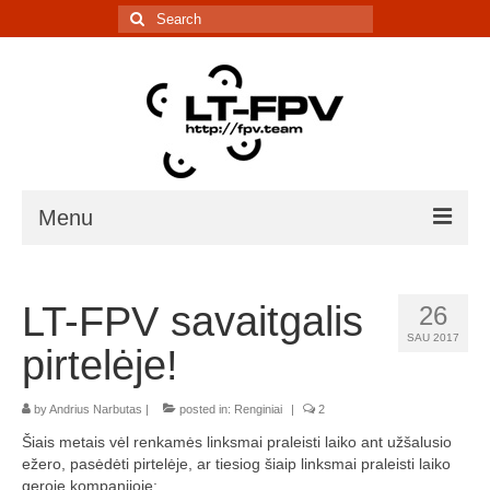
Search
for:
Menu
Įranga
LT-FPV savaitgalis
26
5.8G kanalų skaičiuoklė
SAU 2017
pirtelėje!
Laiko matavimo sistema
by
Andrius Narbutas
IR davikliai – sąrašai, informacija
|
posted in:
Renginiai
|
2
Šiais metais vėl renkamės linksmai praleisti laiko ant užšalusio
Lenktynės/renginiai
ežero, pasėdėti pirtelėje, ar tiesiog šiaip linksmai praleisti laiko
geroje kompanijoje: