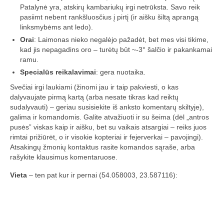
Media
Patalynė yra, atskirų kambariukų irgi netrūksta. Savo reik
pasiimt nebent rankšluosčius į pirtį (ir aišku šiltą aprangą
linksmybėms ant ledo).
Rezultatai
Orai
: Laimonas nieko negalėjo pažadėt, bet mes visi tikime,
2016 Antros lenktynės
kad jis nepagadins oro – turėtų būt ~-3° šalčio ir pakankamai
ramu.
Taisyklės
Specialūs reikalavimai
: gera nuotaika.
Svečiai irgi laukiami (žinomi jau ir taip pakviesti, o kas
Trasos schema
dalyvaujate pirmą kartą (arba nesate tikras kad reiktų
sudalyvauti) – geriau susisiekite iš anksto komentarų skiltyje),
Media
galima ir komandomis. Galite atvažiuoti ir su šeima (dėl „antros
pusės” viskas kaip ir aišku, bet su vaikais atsargiai – reiks juos
Rezultatai
rimtai prižiūrėt, o ir visokie kopteriai ir fejerverkai – pavojingi).
Atsakingų žmonių kontaktus rasite komandos sąraše, arba
2016 trečios lenktynės
rašykite klausimus komentaruose.
2016-3 lenktynės/FPV susitikimas –
Vieta
– ten pat kur ir pernai (54.058003, 23.587116):
dienotvarkė, tikslai
2016 trečių lenktynių media
Minikopterių lenktynių taisyklės (2016-3)