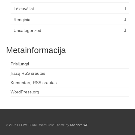
Lėktuvėliai
Renginiai
Uncategorized
Metainformacija
Prisijungti
Įrašų RSS srautas
Komentarų RSS srautas
WordPress.org
© 2026 LT-FPV TEAM - WordPress Theme by
Kadence WP