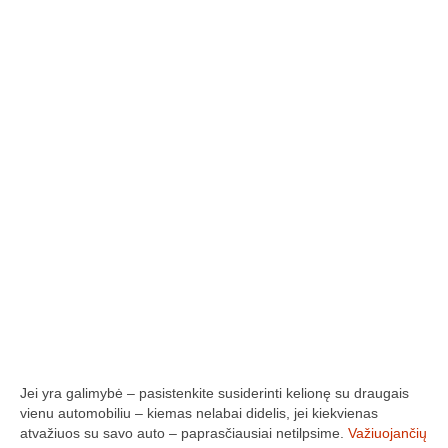
Trasos schema (2016-3)
2017 pirmos lėktuvų lenktynės
Lėktuvų lenktynių taisyklės – 2017-1
Lėktuvų trasa, vietovė (2017-1)
2017-1 lėktuvų lenktynių media
Lėktuvų lenktynės įvyko – rezultatai!
2017 antros lėktuvų lenktynės
Taisyklės
Trasa
Jei yra galimybė – pasistenkite susiderinti kelionę su draugais
Rezultatai
vienu automobiliu – kiemas nelabai didelis, jei kiekvienas
atvažiuos su savo auto – paprasčiausiai netilpsime.
Važiuojančių
2017-2 lėktuvų lenktynių media