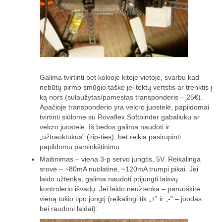
Žiemos angaras (2016-2017)
Lietuvių
English
Galima tvirtinti bet kokioje kitoje vietoje, svarbu kad
nebūtų pirmo smūgio taške jei tektų vertstis ar trenktis į
ką nors (sulaužytas/pamestas transponderis – 25€).
Apačioje transponderio yra velcro juostelė, papildomai
tvirtinti siūlome su Rovaflex Softbinder gabaliuku ar
velcro juostele. Iš bėdos galima naudoti ir
„užtrauktukus” (zip-ties), bet reikia pasirūpinti
papildomu paminkštinimu.
Maitinimas – viena 3-p servo jungtis, 5V. Reikalinga
srovė – ~80mA nuolatinė, ~120mA trumpi pikai. Jei
laido užtenka, galima naudoti prijungti laisvų
kontrolerio išvadų. Jei laido neužtenka – paruoškite
vieną tokio tipo jungtį (reikalingi tik „+” ir „-” – juodas
bei raudoni laidai):