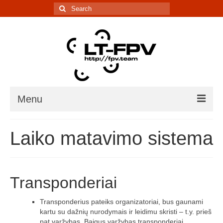
Search
for:
Menu
Įranga
Laiko matavimo sistema
5.8G kanalų skaičiuoklė
Laiko matavimo sistema
Transponderiai
IR davikliai – sąrašai, informacija
Transponderius pateiks organizatoriai, bus gaunami
Lenktynės/renginiai
kartu su dažnių nurodymais ir leidimu skristi – t.y. prieš
pat varžybas. Baigus varžybas transponderiai