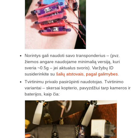
Trasos schema (2016-3)
2017 pirmos lėktuvų lenktynės
Lėktuvų lenktynių taisyklės – 2017-1
Lėktuvų trasa, vietovė (2017-1)
Norintys gali naudoti savo transponderius – (pvz.
žiemos angare naudojame minimalią versiją, kuri
2017-1 lėktuvų lenktynių media
sveria ~0.5g – jei aktualus svoris). Varžybų ID
susiderinkite su
šalių atstovais, pagal galimybes
.
Lėktuvų lenktynės įvyko – rezultatai!
Tvirtinimu privalo pasirūpinti naudotojas. Tvirtinimo
2017 antros lėktuvų lenktynės
variantai – skersai kopterio, pavyzdžiui tarp kameros ir
baterijos, kaip čia:
Taisyklės
Trasa
Rezultatai
2017-2 lėktuvų lenktynių media