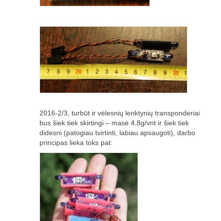
Media
Rezultatai
2016 Antros lenktynės
Taisyklės
Trasos schema
Media
2016-2/3, turbūt ir vėlesnių lenktynių transponderiai
bus šiek tiek skirtingi – masė 4.8g/vnt ir šiek tiek
Rezultatai
didesni (patogiau tvirtinti, labiau apsaugoti), darbo
principas lieka toks pat:
2016 trečios lenktynės
2016-3 lenktynės/FPV susitikimas –
dienotvarkė, tikslai
2016 trečių lenktynių media
Minikopterių lenktynių taisyklės (2016-3)