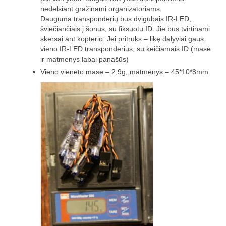
„Savaitės lyga”
nedelsiant gražinami organizatoriams.
Dauguma transponderių bus dvigubais IR-LED,
Lėktuvų susitikimų taisyklės/dažnių lentelė
šviečiančiais į šonus, su fiksuotu ID. Jie bus tvirtinami
skersai ant kopterio. Jei pritrūks – likę dalyviai gaus
LT-FPV
vieno IR-LED transponderius, su keičiamais ID (masė
ir matmenys labai panašūs)
LT-FPV Komanda
Vieno vieneto masė – 2,9g, matmenys – 45*10*8mm:
Komandos logo
Nuorodos
Draugai
Archyvas
2016 Pirmos lenktynės
Taisyklės
Trasos schema