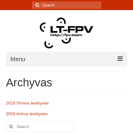
Search
for:
Menu
Įranga
Archyvas
5.8G kanalų skaičiuoklė
Laiko matavimo sistema
2016 Pirmos lenktynės
IR davikliai – sąrašai, informacija
2016 Antros lenktynės
Lenktynės/renginiai
Search
for: