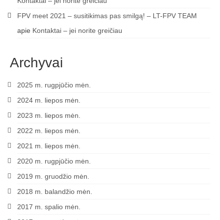
Kontaktai – jei norite greičiau
Media
FPV meet 2021 – susitikimas pas smilgą! – LT-FPV TEAM
Rezultatai
apie
Kontaktai – jei norite greičiau
2016 Antros lenktynės
Archyvai
Taisyklės
2025 m. rugpjūčio mėn.
Trasos schema
2024 m. liepos mėn.
Media
2023 m. liepos mėn.
Rezultatai
2022 m. liepos mėn.
2021 m. liepos mėn.
2016 trečios lenktynės
2020 m. rugpjūčio mėn.
2016-3 lenktynės/FPV susitikimas –
2019 m. gruodžio mėn.
dienotvarkė, tikslai
2018 m. balandžio mėn.
2016 trečių lenktynių media
2017 m. spalio mėn.
Minikopterių lenktynių taisyklės (2016-3)