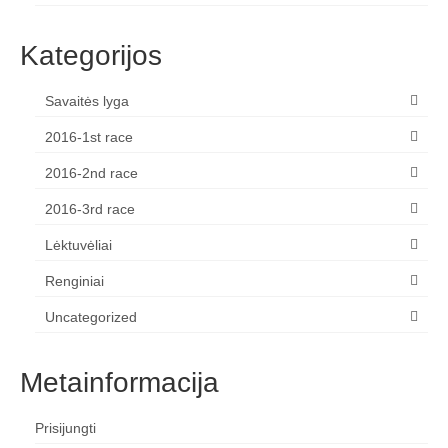
Žiemos angaras (2016-2017)
Kategorijos
Lietuvių
Savaitės lyga
English
2016-1st race
2016-2nd race
2016-3rd race
Lėktuvėliai
Renginiai
Uncategorized
Metainformacija
Prisijungti