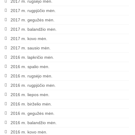
2017 m. rugsėjo mėn.
2017 m. rugpjūčio mėn.
Trasos schema (2016-3)
2017 m. gegužės mėn.
2017 pirmos lėktuvų lenktynės
2017 m. balandžio mėn.
Lėktuvų lenktynių taisyklės – 2017-1
2017 m. kovo mėn.
2017 m. sausio mėn.
Lėktuvų trasa, vietovė (2017-1)
2016 m. lapkričio mėn.
2017-1 lėktuvų lenktynių media
2016 m. spalio mėn.
Lėktuvų lenktynės įvyko – rezultatai!
2016 m. rugsėjo mėn.
2017 antros lėktuvų lenktynės
2016 m. rugpjūčio mėn.
2016 m. liepos mėn.
Taisyklės
2016 m. birželio mėn.
Trasa
2016 m. gegužės mėn.
Rezultatai
2016 m. balandžio mėn.
2016 m. kovo mėn.
2017-2 lėktuvų lenktynių media