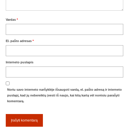
Žiemos angaras (2016-2017)
Vardas
*
Lietuvių
English
El. pašto adresas
*
Interneto puslapis
Noriu savo interneto naršyklėje išsaugoti vardą, el. pašto adresą ir interneto
puslapį, kad jų nebereiktų įvesti iš naujo, kai kitą kartą vėl norėsiu parašyti
komentarą.