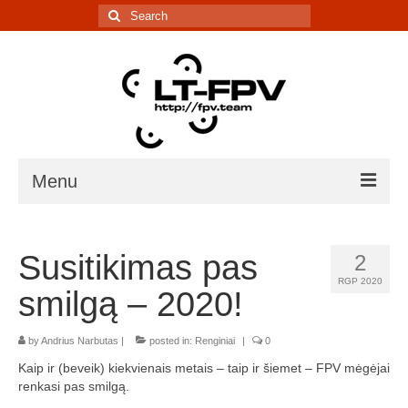
Search
for:
Menu
Įranga
Susitikimas pas
2
5.8G kanalų skaičiuoklė
RGP 2020
smilgą – 2020!
Laiko matavimo sistema
by
Andrius Narbutas
IR davikliai – sąrašai, informacija
|
posted in:
Renginiai
|
0
Kaip ir (beveik) kiekvienais metais – taip ir šiemet – FPV mėgėjai
Lenktynės/renginiai
renkasi pas smilgą.