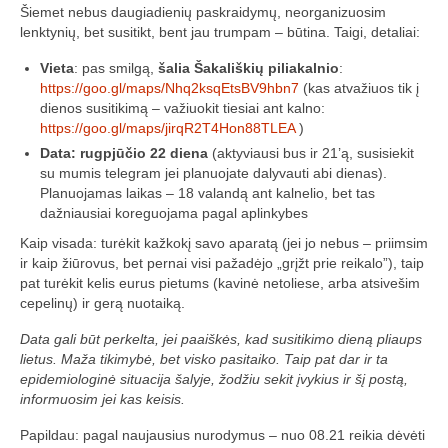
„Savaitės lyga”
Šiemet nebus daugiadienių paskraidymų, neorganizuosim
lenktynių, bet susitikt, bent jau trumpam – būtina. Taigi, detaliai:
Lėktuvų susitikimų taisyklės/dažnių lentelė
Vieta
: pas smilgą,
šalia Šakališkių piliakalnio
:
https://goo.gl/maps/Nhq2ksqEtsBV9hbn7
(kas atvažiuos tik į
LT-FPV
dienos susitikimą – važiuokit tiesiai ant kalno:
https://goo.gl/maps/jirqR2T4Hon88TLEA
)
LT-FPV Komanda
Data: rugpjūčio 22 diena
(aktyviausi bus ir 21’ą, susisiekit
su mumis telegram jei planuojate dalyvauti abi dienas).
Komandos logo
Planuojamas laikas – 18 valandą ant kalnelio, bet tas
dažniausiai koreguojama pagal aplinkybes
Nuorodos
Kaip visada: turėkit kažkokį savo aparatą (jei jo nebus – priimsim
Draugai
ir kaip žiūrovus, bet pernai visi pažadėjo „grįžt prie reikalo”), taip
pat turėkit kelis eurus pietums (kavinė netoliese, arba atsivešim
Archyvas
cepelinų) ir gerą nuotaiką.
2016 Pirmos lenktynės
Data gali būt perkelta, jei paaiškės, kad susitikimo dieną pliaups
lietus. Maža tikimybė, bet visko pasitaiko. Taip pat dar ir ta
epidemiologinė situacija šalyje, žodžiu sekit įvykius ir šį postą,
Taisyklės
informuosim jei kas keisis.
Trasos schema
Papildau: pagal naujausius nurodymus – nuo 08.21 reikia dėvėti