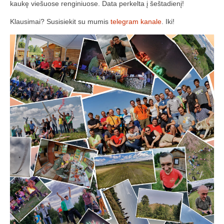
kaukę viešuose renginiuose. Data perkelta į šeštadienį!
Media
Klausimai? Susisiekit su mumis
telegram kanale
. Iki!
Rezultatai
2016 Antros lenktynės
Taisyklės
Trasos schema
Media
Rezultatai
2016 trečios lenktynės
2016-3 lenktynės/FPV susitikimas –
dienotvarkė, tikslai
2016 trečių lenktynių media
Minikopterių lenktynių taisyklės (2016-3)