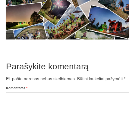
Trasos schema (2016-3)
2017 pirmos lėktuvų lenktynės
Lėktuvų lenktynių taisyklės – 2017-1
Lėktuvų trasa, vietovė (2017-1)
2017-1 lėktuvų lenktynių media
Parašykite komentarą
Lėktuvų lenktynės įvyko – rezultatai!
El. pašto adresas nebus skelbiamas.
Būtini laukeliai pažymėti
*
2017 antros lėktuvų lenktynės
Komentaras
*
Taisyklės
Trasa
Rezultatai
2017-2 lėktuvų lenktynių media