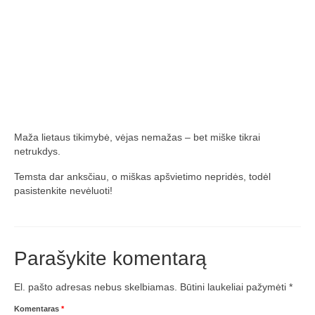
Media
Rezultatai
2016 Antros lenktynės
Taisyklės
Trasos schema
Maža lietaus tikimybė, vėjas nemažas – bet miške tikrai
netrukdys.
Media
Temsta dar anksčiau, o miškas apšvietimo nepridės, todėl
Rezultatai
pasistenkite nevėluoti!
2016 trečios lenktynės
2016-3 lenktynės/FPV susitikimas –
Parašykite komentarą
dienotvarkė, tikslai
2016 trečių lenktynių media
El. pašto adresas nebus skelbiamas.
Būtini laukeliai pažymėti
*
Komentaras
*
Minikopterių lenktynių taisyklės (2016-3)