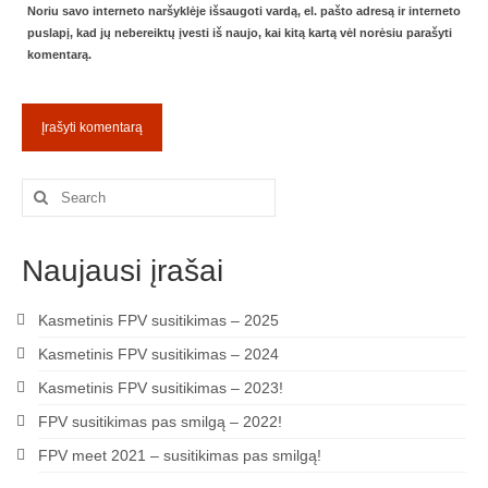
Noriu savo interneto naršyklėje išsaugoti vardą, el. pašto adresą ir interneto
puslapį, kad jų nebereiktų įvesti iš naujo, kai kitą kartą vėl norėsiu parašyti
Žiemos angaras (2016-2017)
komentarą.
Lietuvių
English
Search
for:
Naujausi įrašai
Kasmetinis FPV susitikimas – 2025
Kasmetinis FPV susitikimas – 2024
Kasmetinis FPV susitikimas – 2023!
FPV susitikimas pas smilgą – 2022!
FPV meet 2021 – susitikimas pas smilgą!