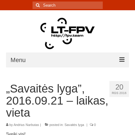
Search
for:
Menu
Įranga
„Savaitės lyga”,
20
5.8G kanalų skaičiuoklė
RGS 2016
2016.09.21 – laikas,
Laiko matavimo sistema
vieta
IR davikliai – sąrašai, informacija
by
Andrius Narbutas
|
posted in:
Savaitės lyga
|
0
Lenktynės/renginiai
Sveiki visi!