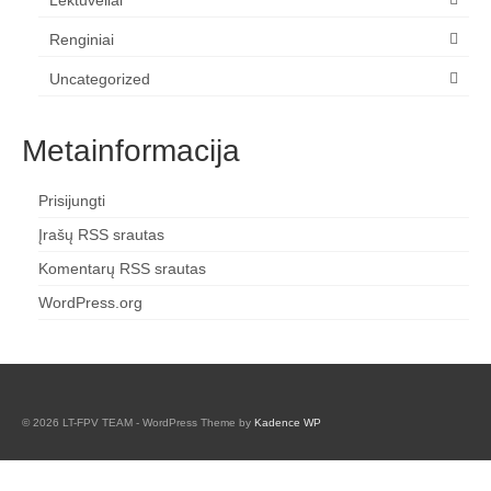
Lėktuvėliai
Renginiai
Uncategorized
Metainformacija
Prisijungti
Įrašų RSS srautas
Komentarų RSS srautas
WordPress.org
© 2026 LT-FPV TEAM - WordPress Theme by
Kadence WP