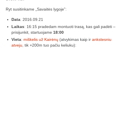
„Savaitės lyga”
Ryt susitinkame „Savaitės lygoje”:
Lėktuvų susitikimų taisyklės/dažnių lentelė
Data
: 2016.09.21
LT-FPV
Laikas
: 16:15 pradedam montuoti trasą, kas gali padėti –
prisijunkit, startuojame
18:00
LT-FPV Komanda
Vieta
:
miškelis už Kairėnų
(atvykimas kaip ir
ankstesniu
atveju
, tik +200m tuo pačiu keliuku):
Komandos logo
Nuorodos
Draugai
Archyvas
2016 Pirmos lenktynės
Taisyklės
Trasos schema