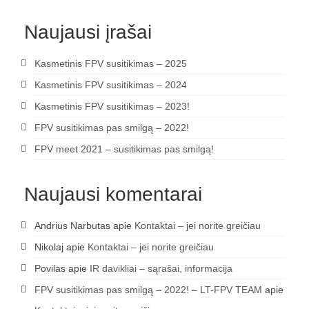
Žiemos angaras (2016-2017)
Naujausi įrašai
Lietuvių
Kasmetinis FPV susitikimas – 2025
English
Kasmetinis FPV susitikimas – 2024
Kasmetinis FPV susitikimas – 2023!
FPV susitikimas pas smilgą – 2022!
FPV meet 2021 – susitikimas pas smilgą!
Naujausi komentarai
Andrius Narbutas
apie
Kontaktai – jei norite greičiau
Nikolaj
apie
Kontaktai – jei norite greičiau
Povilas
apie
IR davikliai – sąrašai, informacija
FPV susitikimas pas smilgą – 2022! – LT-FPV TEAM
apie