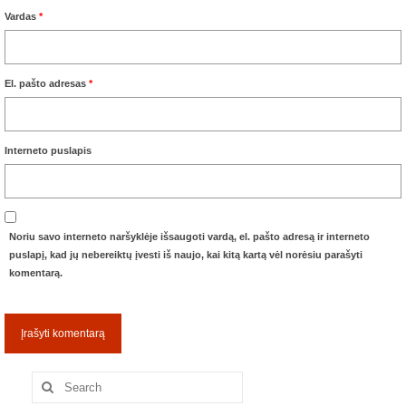
Vardas
*
Trasos schema (2016-3)
2017 pirmos lėktuvų lenktynės
El. pašto adresas
*
Lėktuvų lenktynių taisyklės – 2017-1
Lėktuvų trasa, vietovė (2017-1)
Interneto puslapis
2017-1 lėktuvų lenktynių media
Lėktuvų lenktynės įvyko – rezultatai!
Noriu savo interneto naršyklėje išsaugoti vardą, el. pašto adresą ir interneto
2017 antros lėktuvų lenktynės
puslapį, kad jų nebereiktų įvesti iš naujo, kai kitą kartą vėl norėsiu parašyti
komentarą.
Taisyklės
Trasa
Rezultatai
Search
for:
2017-2 lėktuvų lenktynių media