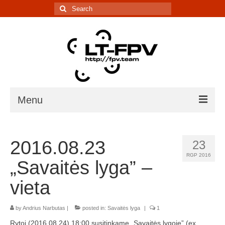
Search
for:
Menu
Įranga
2016.08.23
23
5.8G kanalų skaičiuoklė
RGP 2016
„Savaitės lyga” –
Laiko matavimo sistema
vieta
IR davikliai – sąrašai, informacija
by
Andrius Narbutas
|
posted in:
Savaitės lyga
|
1
Lenktynės/renginiai
Rytoj (2016.08.24) 18:00 susitinkame „Savaitės lygoje” (ex.