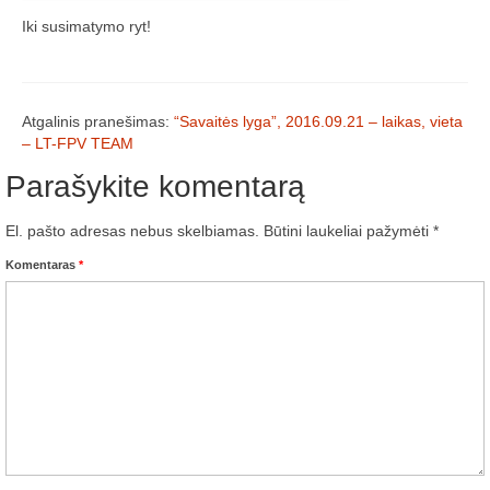
Media
Iki susimatymo ryt!
Rezultatai
2016 Antros lenktynės
Atgalinis pranešimas:
“Savaitės lyga”, 2016.09.21 – laikas, vieta
– LT-FPV TEAM
Taisyklės
Parašykite komentarą
Trasos schema
El. pašto adresas nebus skelbiamas.
Būtini laukeliai pažymėti
*
Media
Komentaras
*
Rezultatai
2016 trečios lenktynės
2016-3 lenktynės/FPV susitikimas –
dienotvarkė, tikslai
2016 trečių lenktynių media
Minikopterių lenktynių taisyklės (2016-3)