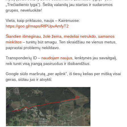
„Savaitės lyga”
„Trečiadienio lyga”). Šeštą valandą jau startas ir sudaromos
grupės, nevėluokite!
Lėktuvų susitikimų taisyklės/dažnių lentelė
Vieta, kaip priklauso, nauja – Kairėnuose:
https://goo.gl/maps/RfPUpvAmfyT2
LT-FPV
Šiandien išmėginau, žolė žema, medeliai netrukdo, samanos
LT-FPV Komanda
minkštos
– turėtų būt smagu. Ten skraidžiau ne vienus metus,
paprastai problemų nekildavo.
Komandos logo
Transponderių ID –
naudojam naujus
, lenktynės jau savaitgalį,
Nuorodos
reik turėt visą įrangą pasiruošus ir išsibandžius.
Draugai
Google siūlo maršrutą „per aplink”, iš tiesų kelias per mišką visai
geras, siūlau juo ir atvykti:
Archyvas
2016 Pirmos lenktynės
Taisyklės
Trasos schema